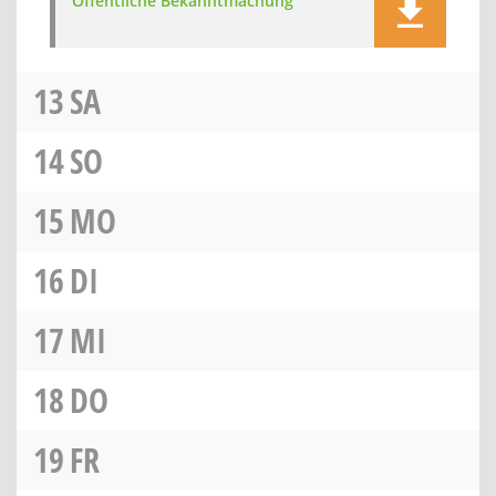
Öffentliche Bekanntmachung
13
SA
14
SO
15
MO
16
DI
17
MI
18
DO
19
FR