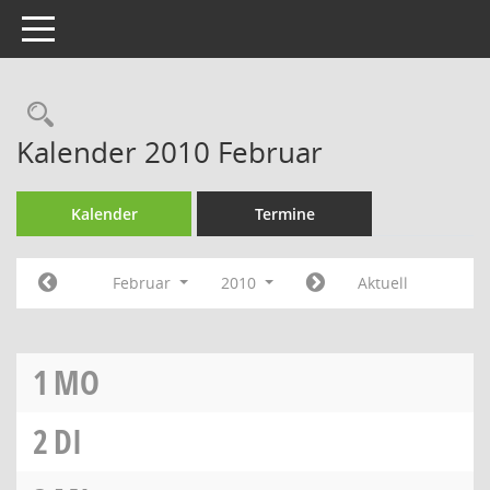
Toggle navigation
Rechercheauswahl
Kalender 2010 Februar
Kalender
Termine
Februar
2010
Aktuell
1
MO
2
DI