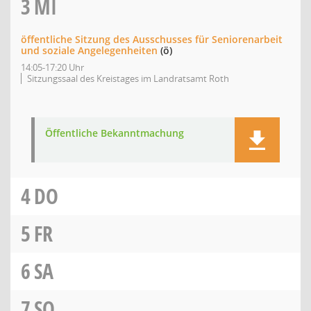
3
MI
öffentliche Sitzung des Ausschusses für Seniorenarbeit
und soziale Angelegenheiten
(ö)
14:05-17:20 Uhr
Sitzungssaal des Kreistages im Landratsamt Roth
Öffentliche Bekanntmachung
4
DO
5
FR
6
SA
7
SO