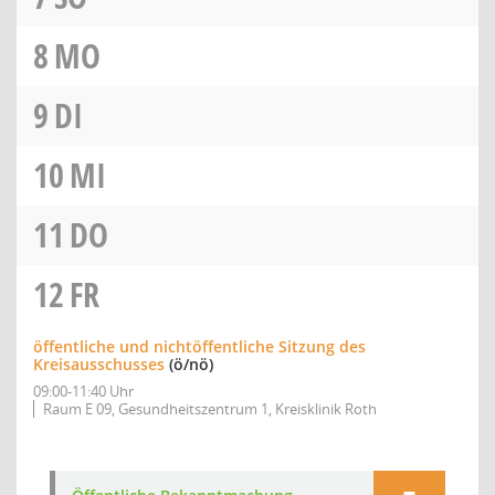
8
MO
9
DI
10
MI
11
DO
12
FR
öffentliche und nichtöffentliche Sitzung des
Kreisausschusses
(ö/nö)
09:00-11:40 Uhr
Raum E 09, Gesundheitszentrum 1, Kreisklinik Roth