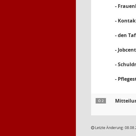
- Fraue
- Kontak
- den Ta
- Jobcen
- Schul
- Pflege
Mitteil
Ö 2
Letzte Änderung: 08.08.