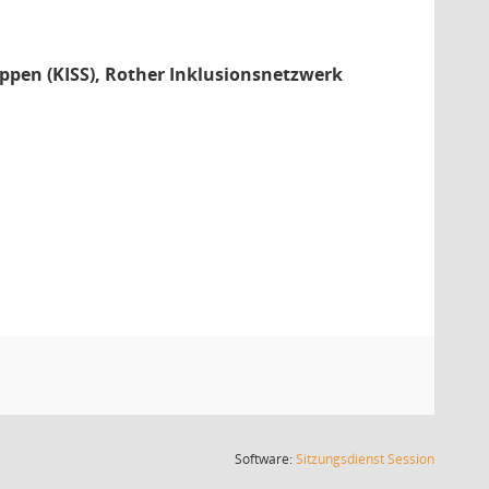
uppen (KISS), Rother Inklusionsnetzwerk
(Wird in
Software:
Sitzungsdienst
Session