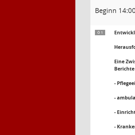
Beginn 14:0
Entwickl
Ö 1
Herausf
Eine Zwi
Berichte
- Pflege
- ambula
- Einric
- Kranke