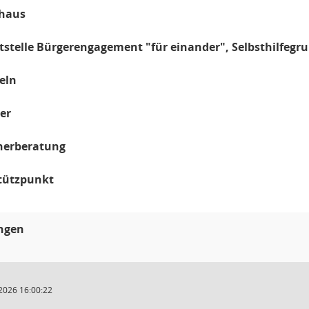
nhaus
tstelle Bürgerengagement "für einander", Selbsthilfegr
feln
ter
dnerberatung
stützpunkt
ungen
2026 16:00:22