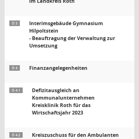
im Landkreis Roth
Interimsgebäude Gymnasium
Ö 3
Hilpoltstein
- Beauftragung der Verwaltung zur
Umsetzung
Finanzangelegenheiten
Ö 4
Defizitausgleich an
Ö 4.1
Kommunalunternehmen
Kreisklinik Roth für das
Wirtschaftsjahr 2023
Kreiszuschuss für den Ambulanten
Ö 4.2