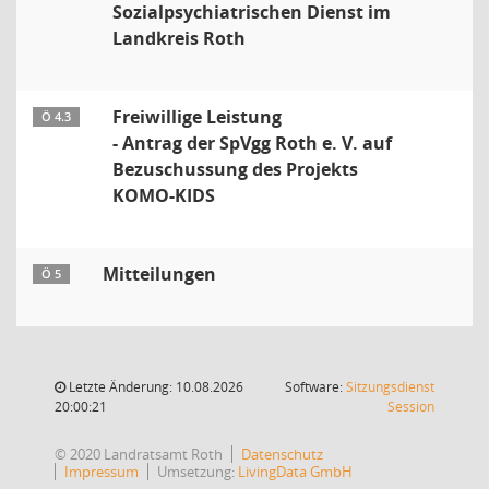
Sozialpsychiatrischen Dienst im
Landkreis Roth
Freiwillige Leistung
Ö 4.3
- Antrag der SpVgg Roth e. V. auf
Bezuschussung des Projekts
KOMO-KIDS
Mitteilungen
Ö 5
Letzte Änderung: 10.08.2026
Software:
Sitzungsdienst
(Wird in
20:00:21
Session
© 2020 Landratsamt Roth
Datenschutz
Impressum
Umsetzung:
LivingData GmbH