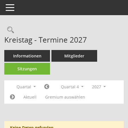
Toggle navigation
Rechercheauswahl
Kreistag - Termine 2027
Informationen
Mitglieder
Sitzungen
Quartal
Quartal 4
2027
Aktuell
Gremium auswählen
Keine Daten gefunden.