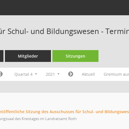
ür Schul- und Bildungswesen - Termi
Mitglieder
Sitzungen
Quartal 4
2021
Aktuell
Gremium au
chtöffentliche Sitzung des Ausschusses für Schul- und Bildungswe
ungssaal des Kreistages im Landratsamt Roth