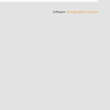
(Wird in
Software:
Sitzungsdienst
Session