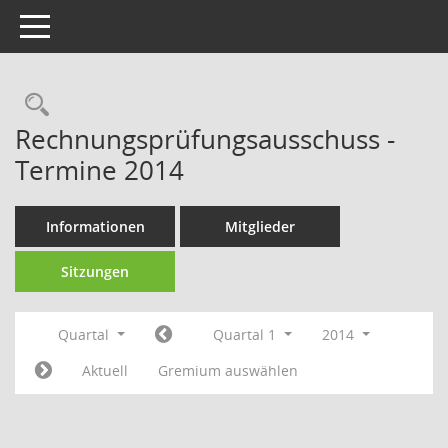
Toggle navigation
Rechercheauswahl
Rechnungsprüfungsausschuss -
Termine 2014
Informationen
Mitglieder
Sitzungen
Quartal
Quartal 1
2014
Aktuell
Gremium auswählen