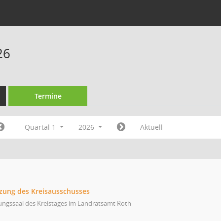
26
Termine
Quartal 1
2026
Aktuell
tzung des Kreisausschusses
ungssaal des Kreistages im Landratsamt Roth