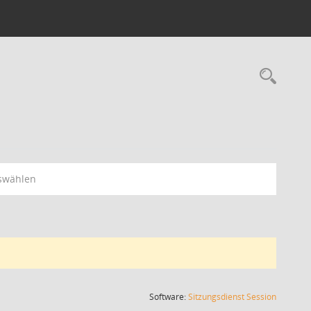
Rec
swählen
(Wird in
Software:
Sitzungsdienst
Session