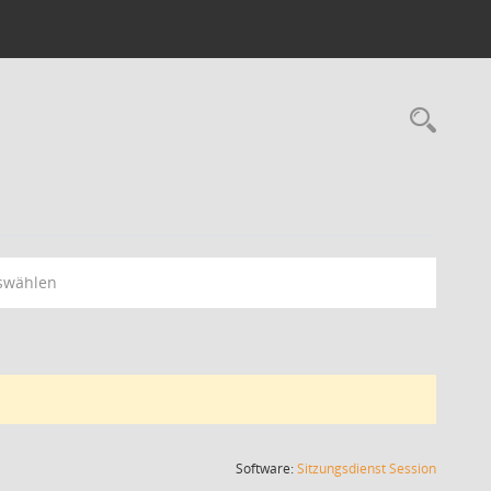
Rec
swählen
(Wird in
Software:
Sitzungsdienst
Session