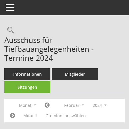
Toggle navigation
Rechercheauswahl
Ausschuss für
Tiefbauangelegenheiten -
Termine 2024
Informationen
Mitglieder
Sitzungen
Monat
Februar
2024
Aktuell
Gremium auswählen