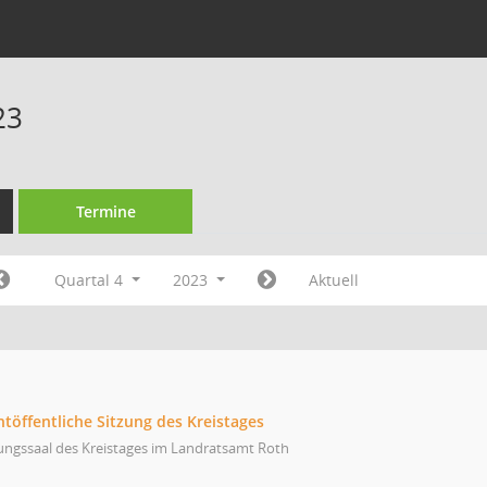
23
Termine
Quartal 4
2023
Aktuell
htöffentliche Sitzung des Kreistages
ungssaal des Kreistages im Landratsamt Roth