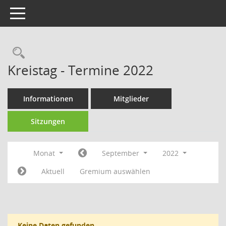
Toggle navigation
Rechercheauswahl
Kreistag - Termine 2022
Informationen
Mitglieder
Sitzungen
Monat
September
2022
Aktuell
Gremium auswählen
Keine Daten gefunden.