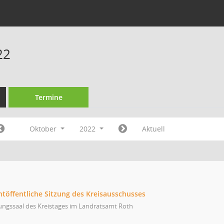
22
Termine
Oktober
2022
Aktuell
htöffentliche Sitzung des Kreisausschusses
ungssaal des Kreistages im Landratsamt Roth