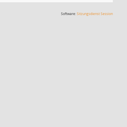
(Wird in
Software:
Sitzungsdienst
Session