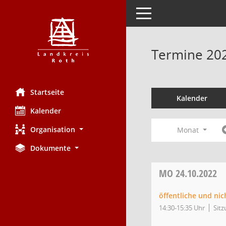
Toggle navigation
Termine 20
Startseite
Kalender
Kalender
Organisation
Monat
Dokumente
MO
24.10.2022
öffentliche und nic
14:30-15:35 Uhr
Sitz