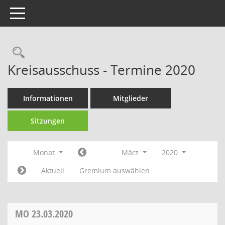
Toggle navigation
Rechercheauswahl
Kreisausschuss - Termine 2020
Informationen
Mitglieder
Sitzungen
Monat
März
2020
Aktuell
Gremium auswählen
MO
23.03.2020