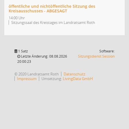
öffentliche und nichtöffentliche Sitzung des
Kreisausschusses - ABGESAGT
14:00 Uhr
Sitzungssaal des Kreistages im Landratsamt Roth
1 Satz
Software:
(Wird in
Letzte Änderung: 08.08.2026
Sitzungsdienst
Session
20:00:23
© 2020 Landratsamt Roth
Datenschutz
Impressum
Umsetzung:
LivingData GmbH