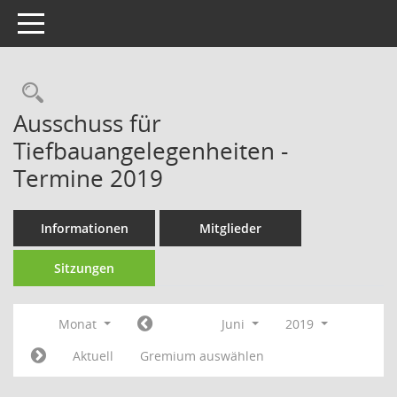
Toggle navigation
Rechercheauswahl
Ausschuss für
Tiefbauangelegenheiten -
Termine 2019
Informationen
Mitglieder
Sitzungen
Monat
Juni
2019
Aktuell
Gremium auswählen