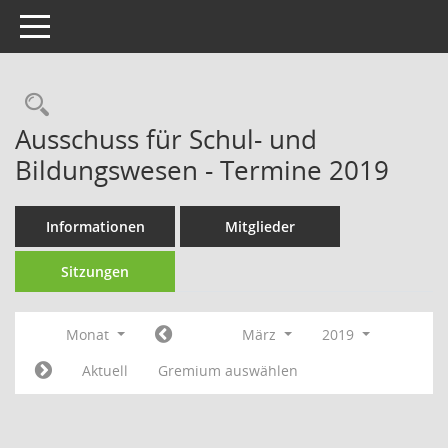
Toggle navigation
Rechercheauswahl
Ausschuss für Schul- und
Bildungswesen - Termine 2019
Informationen
Mitglieder
Sitzungen
Monat
März
2019
Aktuell
Gremium auswählen