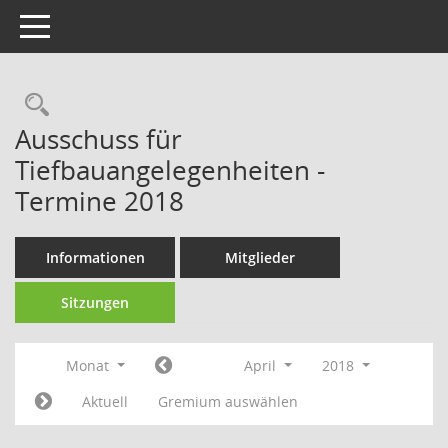
Toggle navigation
Rechercheauswahl
Ausschuss für
Tiefbauangelegenheiten -
Termine 2018
Informationen
Mitglieder
Sitzungen
Monat
April
2018
Aktuell
Gremium auswählen