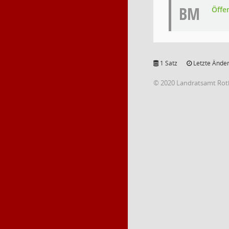
BM
Öffe
1 Satz
Letzte Änder
© 2020 Landratsamt Rot