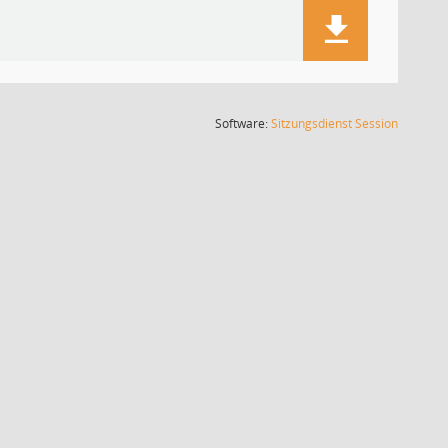
(Wird in
Software:
Sitzungsdienst
Session