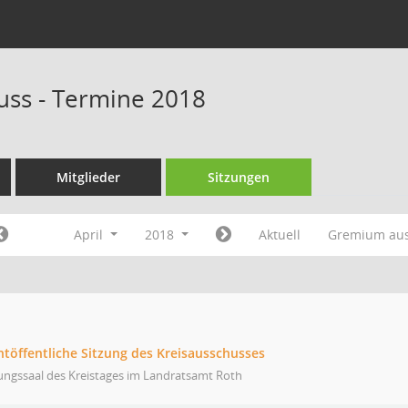
uss - Termine 2018
Mitglieder
Sitzungen
April
2018
Aktuell
Gremium au
htöffentliche Sitzung des Kreisausschusses
ungssaal des Kreistages im Landratsamt Roth