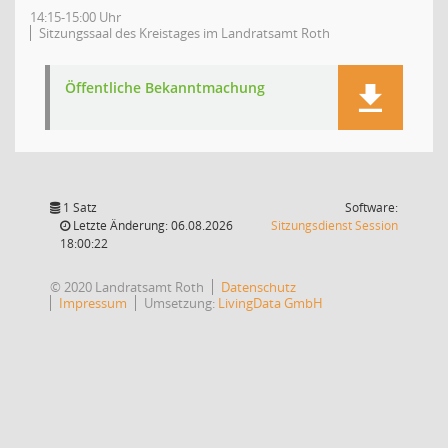
14:15-15:00 Uhr
Sitzungssaal des Kreistages im Landratsamt Roth
Öffentliche Bekanntmachung
1 Satz
Software:
(Wird in
Letzte Änderung: 06.08.2026
Sitzungsdienst
Session
18:00:22
© 2020 Landratsamt Roth
Datenschutz
Impressum
Umsetzung:
LivingData GmbH