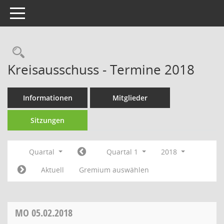
Toggle navigation
Rechercheauswahl
Kreisausschuss - Termine 2018
Informationen
Mitglieder
Sitzungen
Quartal
Quartal 1
2018
Aktuell
Gremium auswählen
MO
05.02.2018