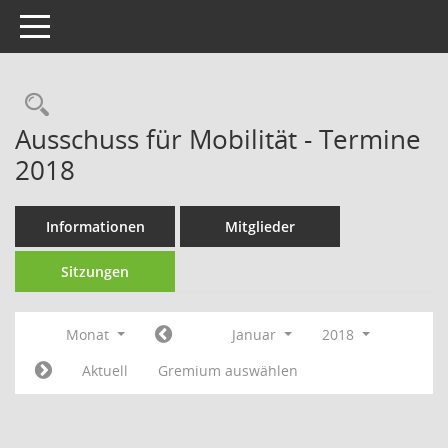
Toggle navigation
Rechercheauswahl
Ausschuss für Mobilität - Termine
2018
Informationen
Mitglieder
Sitzungen
Monat
Januar
2018
Aktuell
Gremium auswählen