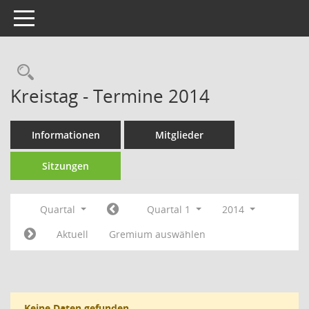
Toggle navigation
Rechercheauswahl
Kreistag - Termine 2014
Informationen
Mitglieder
Sitzungen
Quartal
Quartal 1
2014
Aktuell
Gremium auswählen
Keine Daten gefunden.