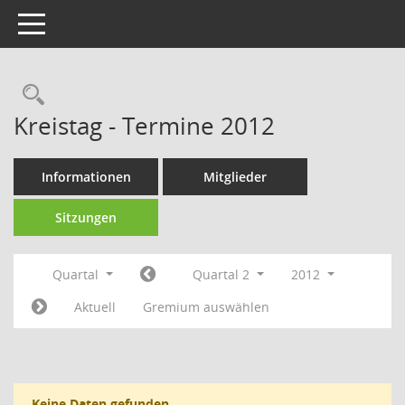
Toggle navigation
Rechercheauswahl
Kreistag - Termine 2012
Informationen
Mitglieder
Sitzungen
Quartal
Quartal 2
2012
Aktuell
Gremium auswählen
Keine Daten gefunden.