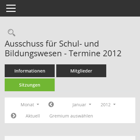
Toggle navigation
Rechercheauswahl
Ausschuss für Schul- und
Bildungswesen - Termine 2012
Informationen
Mitglieder
Sitzungen
Monat
Januar
2012
Aktuell
Gremium auswählen