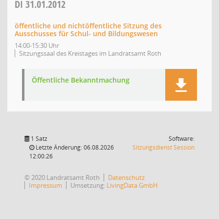
DI
31.01.2012
öffentliche und nichtöffentliche Sitzung des
Ausschusses für Schul- und Bildungswesen
14:00-15:30 Uhr
Sitzungssaal des Kreistages im Landratsamt Roth
Öffentliche Bekanntmachung
1 Satz
Software:
(Wird in
Letzte Änderung: 06.08.2026
Sitzungsdienst
Session
12:00:26
© 2020 Landratsamt Roth
Datenschutz
Impressum
Umsetzung:
LivingData GmbH