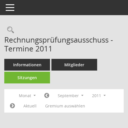
Toggle navigation
Rechercheauswahl
Rechnungsprüfungsausschuss -
Termine 2011
Informationen
Mitglieder
Sitzungen
Monat
September
2011
Aktuell
Gremium auswählen