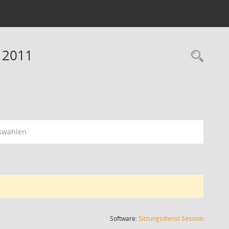
 2011
Rec
swählen
(Wird in
Software:
Sitzungsdienst
Session