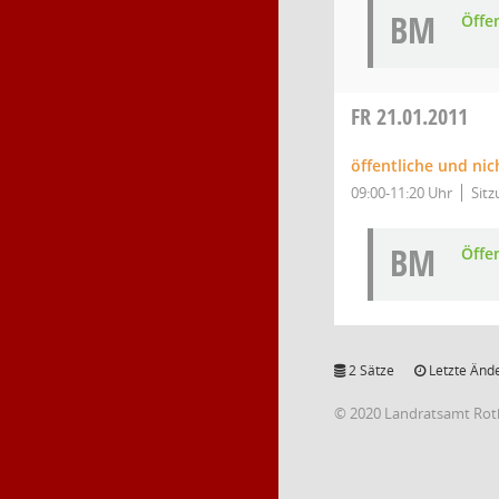
BM
Öffe
FR
21.01.2011
öffentliche und nic
09:00-11:20 Uhr
Sitz
BM
Öffe
2 Sätze
Letzte Ände
© 2020 Landratsamt Rot