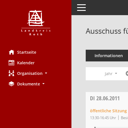
Toggle navigation
Ausschuss f
Startseite
Informationen
Kalender
Organisation
Jahr
Dokumente
DI
28.06.2011
öffentliche Sitzun
13:30-16:45 Uhr
Besi