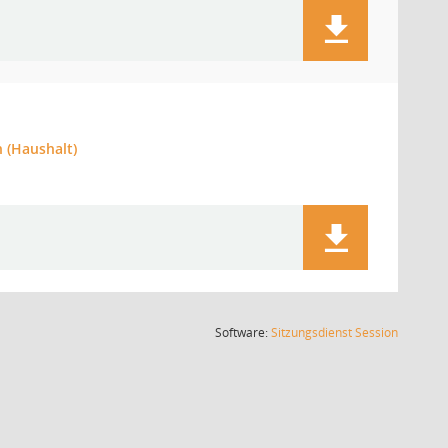
 (Haushalt)
(Wird in
Software:
Sitzungsdienst
Session