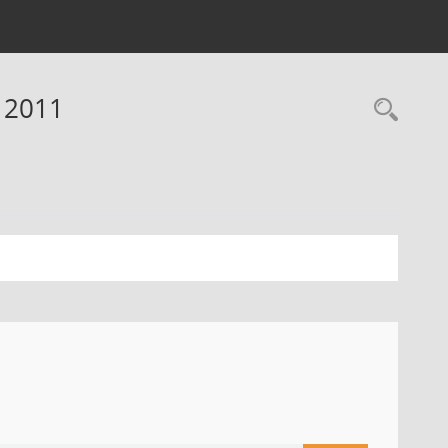
 2011
Rec