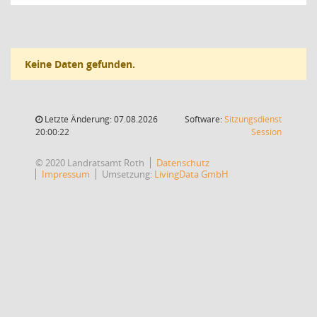
Keine Daten gefunden.
Letzte Änderung: 07.08.2026
Software:
Sitzungsdienst
(Wird in
20:00:22
Session
© 2020 Landratsamt Roth
Datenschutz
Impressum
Umsetzung:
LivingData GmbH