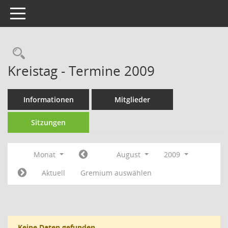
Toggle navigation
Rechercheauswahl
Kreistag - Termine 2009
Informationen
Mitglieder
Sitzungen
Monat
August
2009
Aktuell
Gremium auswählen
Keine Daten gefunden.