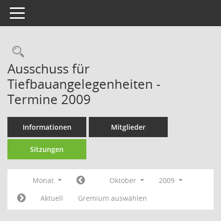
Toggle navigation
Rechercheauswahl
Ausschuss für
Tiefbauangelegenheiten -
Termine 2009
Informationen
Mitglieder
Sitzungen
Monat
Oktober
2009
Aktuell
Gremium auswählen