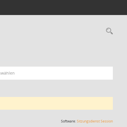
Rec
swählen
(Wird in
Software:
Sitzungsdienst
Session