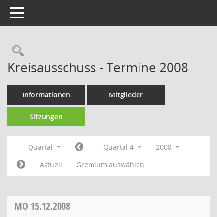
Toggle navigation
Rechercheauswahl
Kreisausschuss - Termine 2008
Informationen
Mitglieder
Sitzungen
Quartal
Quartal 4
2008
Aktuell
Gremium auswählen
MO
15.12.2008