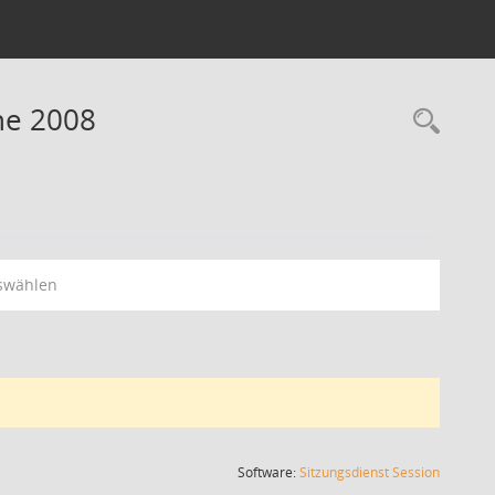
ne 2008
Rec
swählen
(Wird in
Software:
Sitzungsdienst
Session