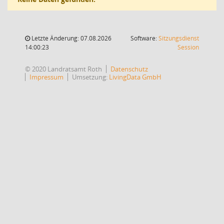
Letzte Änderung: 07.08.2026
Software:
Sitzungsdienst
(Wird in
14:00:23
Session
© 2020 Landratsamt Roth
Datenschutz
Impressum
Umsetzung:
LivingData GmbH