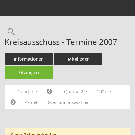
Toggle navigation
Rechercheauswahl
Kreisausschuss - Termine 2007
Informationen
Mitglieder
Sitzungen
Quartal
Quartal 2
2007
Aktuell
Gremium auswählen
Keine Daten gefunden.