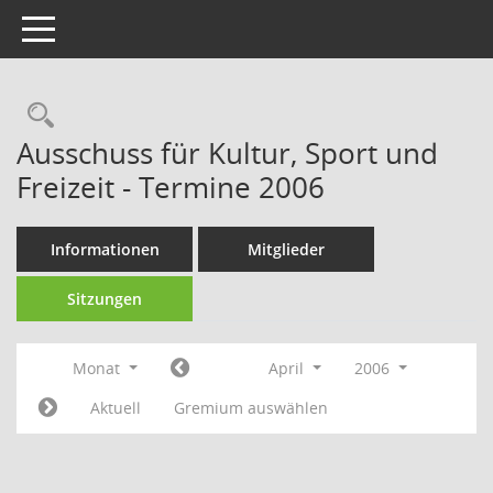
Toggle navigation
Rechercheauswahl
Ausschuss für Kultur, Sport und
Freizeit - Termine 2006
Informationen
Mitglieder
Sitzungen
Monat
April
2006
Aktuell
Gremium auswählen