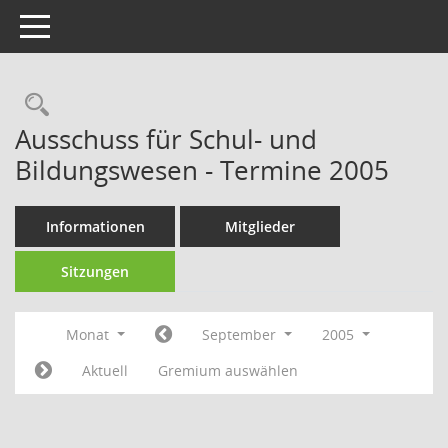
Toggle navigation
Rechercheauswahl
Ausschuss für Schul- und
Bildungswesen - Termine 2005
Informationen
Mitglieder
Sitzungen
Monat
September
2005
Aktuell
Gremium auswählen