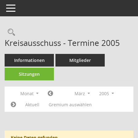
Toggle navigation
Rechercheauswahl
Kreisausschuss - Termine 2005
Informationen
Mitglieder
Sitzungen
Monat
März
2005
Aktuell
Gremium auswählen
Keine Daten gefunden.