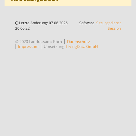
Letzte Änderung: 07.08.2026
Software:
Sitzungsdienst
(Wird in
20:00:22
Session
© 2020 Landratsamt Roth
Datenschutz
Impressum
Umsetzung:
LivingData GmbH