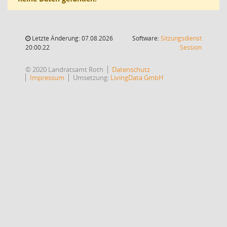
Letzte Änderung: 07.08.2026
Software:
Sitzungsdienst
(Wird in
20:00:22
Session
© 2020 Landratsamt Roth
Datenschutz
Impressum
Umsetzung:
LivingData GmbH