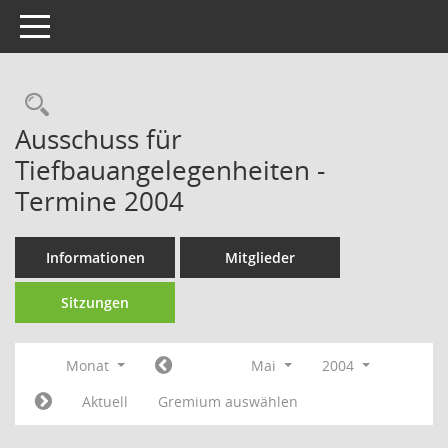
Toggle navigation
Rechercheauswahl
Ausschuss für
Tiefbauangelegenheiten -
Termine 2004
Informationen
Mitglieder
Sitzungen
Monat
Mai
2004
Aktuell
Gremium auswählen