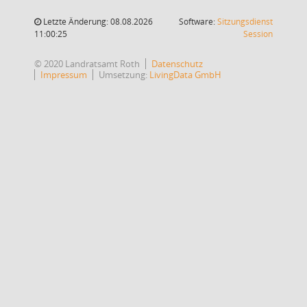
Letzte Änderung: 08.08.2026
Software:
Sitzungsdienst
(Wird in
11:00:25
Session
© 2020 Landratsamt Roth
Datenschutz
Impressum
Umsetzung:
LivingData GmbH