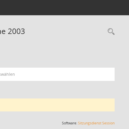
ne 2003
Rec
swählen
(Wird in
Software:
Sitzungsdienst
Session