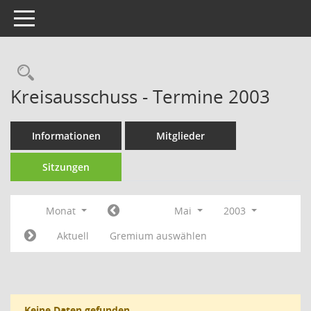
Toggle navigation
Rechercheauswahl
Kreisausschuss - Termine 2003
Informationen
Mitglieder
Sitzungen
Monat
Mai
2003
Aktuell
Gremium auswählen
Keine Daten gefunden.