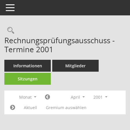
Toggle navigation
Rechercheauswahl
Rechnungsprüfungsausschuss -
Termine 2001
Informationen
Mitglieder
Sitzungen
Monat
April
2001
Aktuell
Gremium auswählen