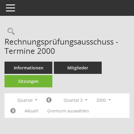
Toggle navigation
Rechercheauswahl
Rechnungsprüfungsausschuss -
Termine 2000
Informationen
Mitglieder
Sitzungen
Quartal
Quartal 3
2000
Aktuell
Gremium auswählen