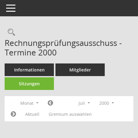
Toggle navigation
Rechercheauswahl
Rechnungsprüfungsausschuss -
Termine 2000
Informationen
Mitglieder
Sitzungen
Monat
Juli
2000
Aktuell
Gremium auswählen