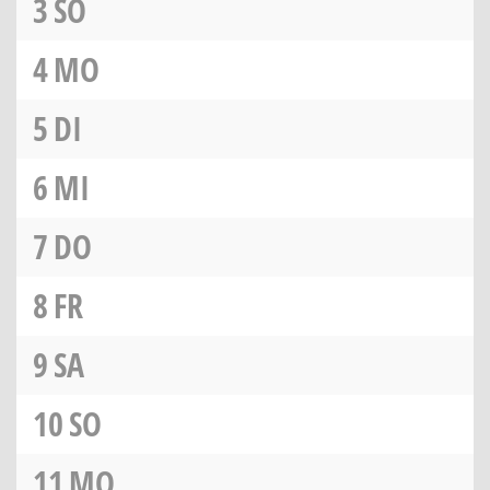
3
SO
4
MO
5
DI
6
MI
7
DO
8
FR
9
SA
10
SO
11
MO