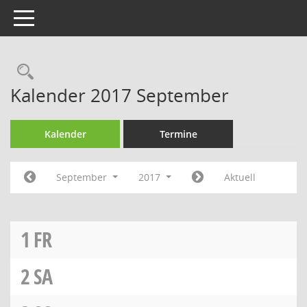
Toggle navigation
Rechercheauswahl
Kalender 2017 September
Kalender
Termine
September
2017
Aktuell
1
FR
2
SA