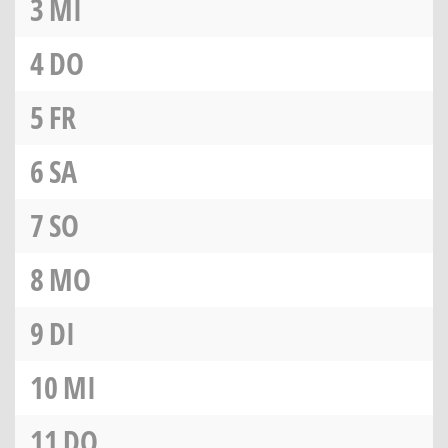
3
MI
4
DO
5
FR
6
SA
7
SO
8
MO
9
DI
10
MI
11
DO