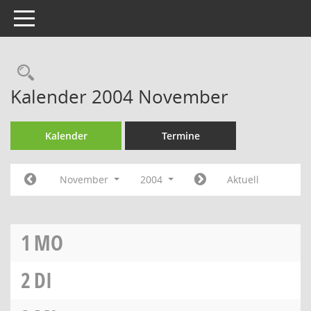
Toggle navigation
Rechercheauswahl
Kalender 2004 November
Kalender
Termine
November
2004
Aktuell
1
MO
2
DI