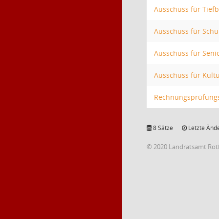
Ausschuss für Tief
Ausschuss für Schu
Ausschuss für Seni
Ausschuss für Kultu
Rechnungsprüfung
8 Sätze
Letzte Ände
© 2020 Landratsamt Rot