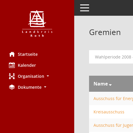
Toggle navigation
Gremien
Startseite
Wahlperiode 2008 
Kalender
Organisation
Name
Dokumente
Ausschuss für Ener
Kreisausschuss
Ausschuss für Juge