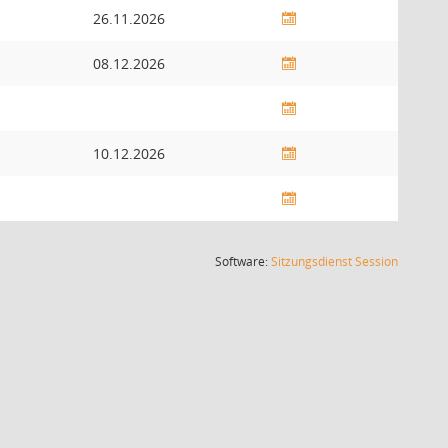
26.11.2026
08.12.2026
10.12.2026
(Wird in
Software:
Sitzungsdienst
Session