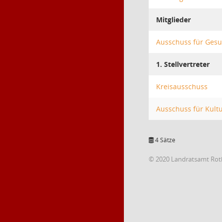
Mitglieder
Ausschuss für Gesun
1. Stellvertreter
Kreisausschuss
Ausschuss für Kultu
4 Sätze
© 2020 Landratsamt Rot