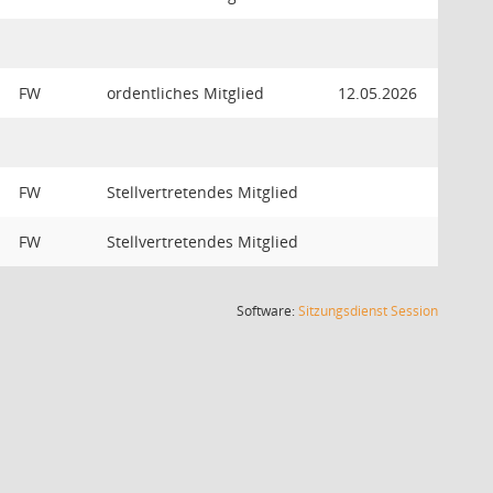
FW
ordentliches Mitglied
12.05.2026
FW
Stellvertretendes Mitglied
FW
Stellvertretendes Mitglied
(Wird in
Software:
Sitzungsdienst
Session